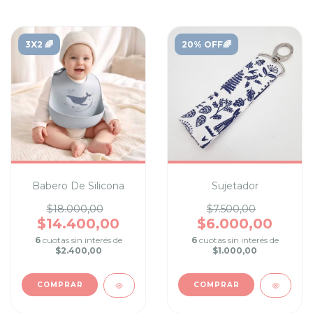
3X2 🌈
20% OFF🌈
Babero De Silicona
Sujetador
$18.000,00
$7.500,00
$14.400,00
$6.000,00
6
cuotas sin interés de
6
cuotas sin interés de
$2.400,00
$1.000,00
COMPRAR
COMPRAR