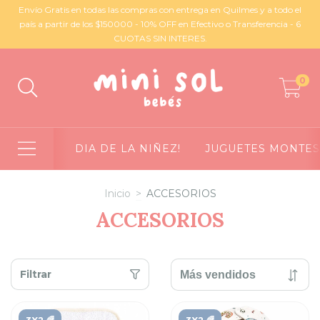
Envío Gratis en todas las compras con entrega en Quilmes y a todo el
país a partir de los $150000 - 10% OFF en Efectivo o Transferencia - 6
CUOTAS SIN INTERES.
0
DIA DE LA NIÑEZ!
JUGUETES MONTES
Inicio
>
ACCESORIOS
ACCESORIOS
Filtrar