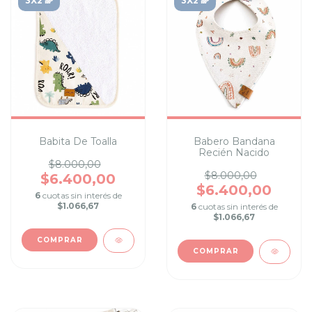
3X2 🌈
3X2 🌈
Babita De Toalla
Babero Bandana
Recién Nacido
$8.000,00
$8.000,00
$6.400,00
$6.400,00
6
cuotas sin interés de
$1.066,67
6
cuotas sin interés de
$1.066,67
COMPRAR
COMPRAR