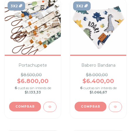
3X2 🌈
3X2 🌈
Portachupete
Babero Bandana
$8.500,00
$8.000,00
$6.800,00
$6.400,00
6
cuotas sin interés de
6
cuotas sin interés de
$1.133,33
$1.066,67
COMPRAR
COMPRAR