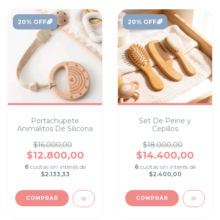
20% OFF🌈
20% OFF🌈
Set De Peine y
Portachupete
Cepillos
Animalitos De Silicona
$18.000,00
$16.000,00
$14.400,00
$12.800,00
6
cuotas sin interés de
6
cuotas sin interés de
$2.400,00
$2.133,33
COMPRAR