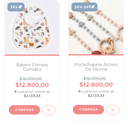
3X2 🌈
20% OFF🌈
Portachupete Arcoiris
Babero Primera
De Silicona
Comidita
$16.000,00
$16.000,00
$12.800,00
$12.800,00
6
cuotas sin interés de
6
cuotas sin interés de
$2.133,33
$2.133,33
COMPRAR
COMPRAR