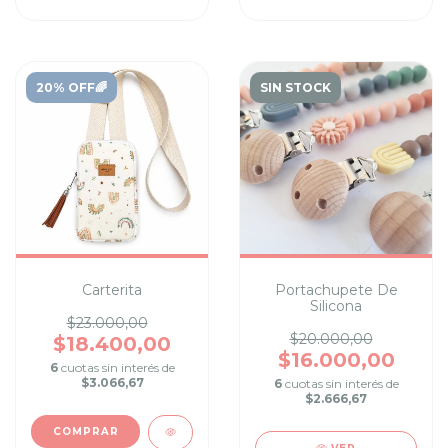
20% OFF🌈
SIN STOCK
Carterita
Portachupete De
Silicona
$23.000,00
$20.000,00
$18.400,00
$16.000,00
6
cuotas sin interés de
$3.066,67
6
cuotas sin interés de
$2.666,67
COMPRAR