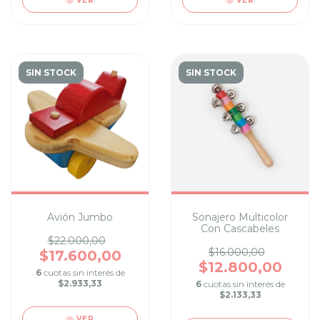
VER
VER
SIN STOCK
SIN STOCK
Avión Jumbo
Sonajero Multicolor
Con Cascabeles
$22.000,00
$16.000,00
$17.600,00
$12.800,00
6
cuotas sin interés de
$2.933,33
6
cuotas sin interés de
$2.133,33
VER