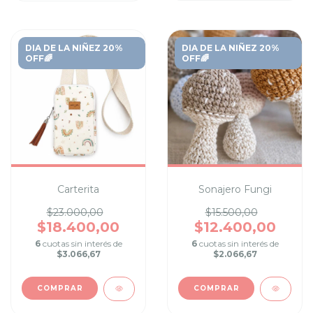
DIA DE LA NIÑEZ 20%
DIA DE LA NIÑEZ 20%
OFF🌈
OFF🌈
Carterita
Sonajero Fungi
$23.000,00
$15.500,00
$18.400,00
$12.400,00
6
cuotas sin interés de
6
cuotas sin interés de
$3.066,67
$2.066,67
COMPRAR
COMPRAR