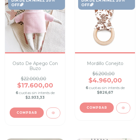
DIA DE LA NIÑEZ 20%
DIA DE LA NIÑEZ 20%
OFF🌈
OFF🌈
Osito De Apego Con
Mordillo Conejito
Buzo
$6.200,00
$22.000,00
$4.960,00
$17.600,00
6
cuotas sin interés de
$826,67
6
cuotas sin interés de
$2.933,33
COMPRAR
COMPRAR