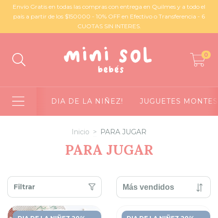
Envío Gratis en todas las compras con entrega en Quilmes y a todo el
país a partir de los $150000 - 10% OFF en Efectivo o Transferencia - 6
CUOTAS SIN INTERES.
0
DIA DE LA NIÑEZ!
JUGUETES MONTES
Inicio
>
PARA JUGAR
PARA JUGAR
Filtrar