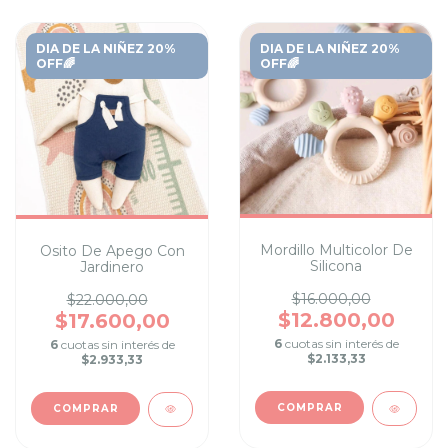
DIA DE LA NIÑEZ 20%
DIA DE LA NIÑEZ 20%
OFF🌈
OFF🌈
Mordillo Multicolor De
Osito De Apego Con
Silicona
Jardinero
$16.000,00
$22.000,00
$12.800,00
$17.600,00
6
cuotas sin interés de
6
cuotas sin interés de
$2.133,33
$2.933,33
COMPRAR
COMPRAR