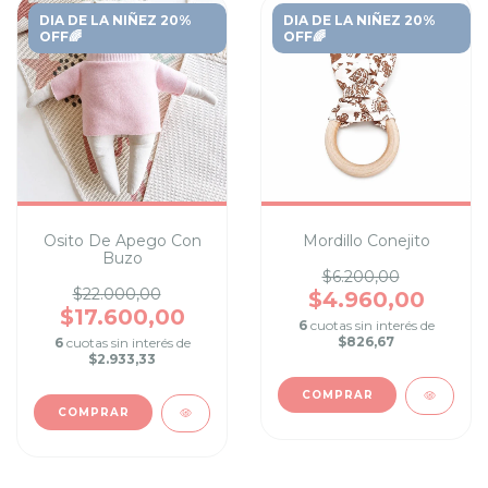
DIA DE LA NIÑEZ 20%
DIA DE LA NIÑEZ 20%
OFF🌈
OFF🌈
Osito De Apego Con
Mordillo Conejito
Buzo
$6.200,00
$22.000,00
$4.960,00
$17.600,00
6
cuotas sin interés de
$826,67
6
cuotas sin interés de
$2.933,33
COMPRAR
COMPRAR