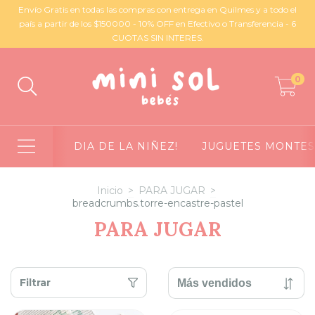
Envío Gratis en todas las compras con entrega en Quilmes y a todo el
país a partir de los $150000 - 10% OFF en Efectivo o Transferencia - 6
CUOTAS SIN INTERES.
0
DIA DE LA NIÑEZ!
JUGUETES MONTES
Inicio
>
PARA JUGAR
>
breadcrumbs.torre-encastre-pastel
PARA JUGAR
Filtrar