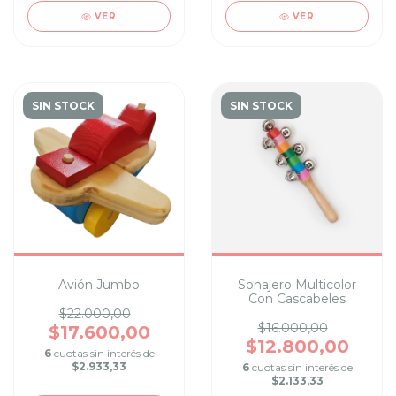
VER
VER
SIN STOCK
SIN STOCK
Avión Jumbo
Sonajero Multicolor
Con Cascabeles
$22.000,00
$16.000,00
$17.600,00
$12.800,00
6
cuotas sin interés de
$2.933,33
6
cuotas sin interés de
$2.133,33