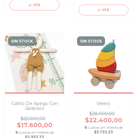
VER
VER
SIN STOCK
SIN STOCK
Gatito De Apego Con
Velero
Jardinero
$28.000,00
$22.000,00
$22.400,00
$17.600,00
6
cuotas sin interés de
$3.733,33
6
cuotas sin interés de
$2.933,33