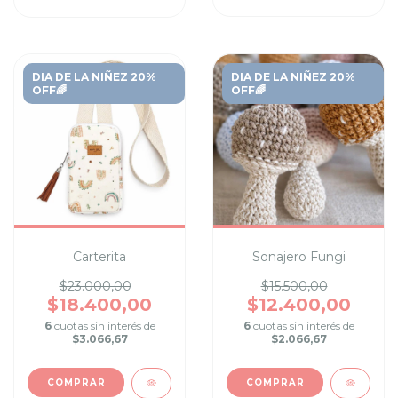
DIA DE LA NIÑEZ 20%
DIA DE LA NIÑEZ 20%
OFF🌈
OFF🌈
Carterita
Sonajero Fungi
$23.000,00
$15.500,00
$18.400,00
$12.400,00
6
cuotas sin interés de
6
cuotas sin interés de
$3.066,67
$2.066,67
COMPRAR
COMPRAR