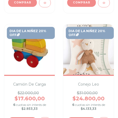
COMPRAR
COMPRAR
DIA DE LA NIÑEZ 20%
DIA DE LA NIÑEZ 20%
OFF🌈
OFF🌈
Camión De Carga
Conejo Leo
$22.000,00
$31.000,00
$17.600,00
$24.800,00
6
cuotas sin interés de
6
cuotas sin interés de
$2.933,33
$4.133,33