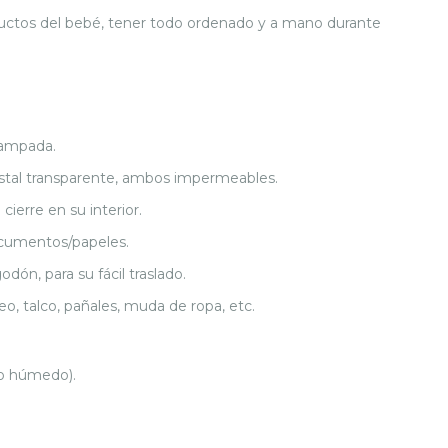
roductos del bebé, tener todo ordenado y a mano durante
tampada.
cristal transparente, ambos impermeables.
ierre en su interior.
documentos/papeles.
dón, para su fácil traslado.
eo, talco, pañales, muda de ropa, etc.
ño húmedo).