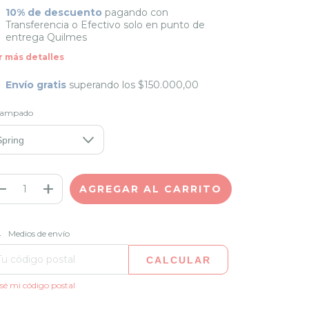
10% de descuento
pagando con
Transferencia o Efectivo solo en punto de
entrega Quilmes
r más detalles
Envío gratis
superando los
$150.000,00
tampado
CAMBIAR CP
regas para el CP:
Medios de envío
CALCULAR
sé mi código postal