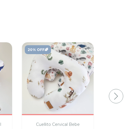
20% OFF🌈
20% OFF
l
Cuellito Cervical Bebe
Set 