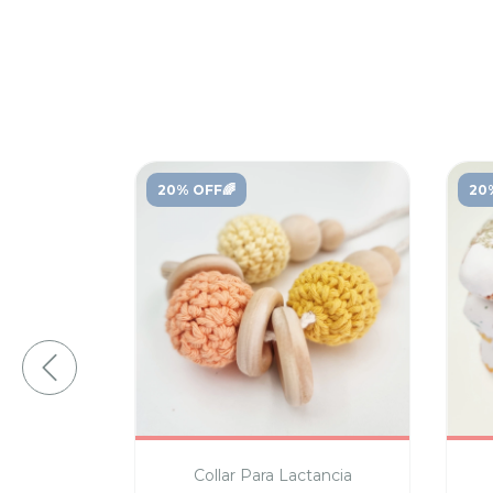
20% OFF🌈
20
l
Collar Para Lactancia