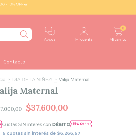
0000 - 10% OFF en
0
Ayuda
Mi cuenta
Mi carrito
Contacto
cio
>
DIA DE LA NIÑEZ!
>
Valija Maternal
alija Maternal
$37.600,00
7.000,00
Cuotas SIN interés con
DÉBITO
6
cuotas sin interés de
$6.266,67