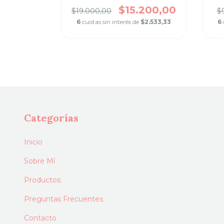
800,00
$15.200,00
$19.000,00
$
$4.133,33
6
cuotas sin interés de
$2.533,33
6
Categorías
Inicio
Sobre Mí
Productos
Preguntas Frecuentes
Contacto