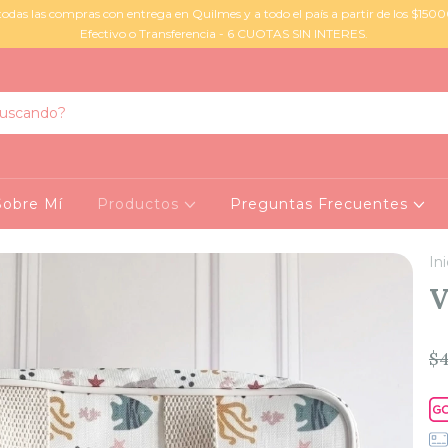
todas las compras con entrega en Quilmes y a todo el país a partir de los $15
Efectivo o Transferencia - 6 CUOTAS SIN INTERES.
Sobre Mí
Productos
Preguntas Frecuentes
Ini
V
$4