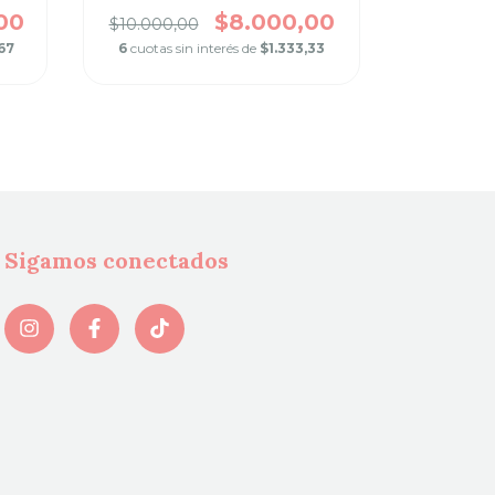
Co
00
$8.000,00
$10.000,00
$32.000,
67
6
cuotas sin interés de
$1.333,33
6
cuotas s
Sigamos conectados